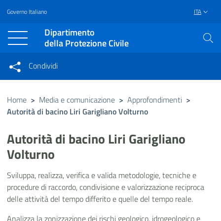
Governo Italiano
ITA
Vai al contenuto principale
Raggiungi il piè di pagina
Dipartimento
della Protezione Civile
Condividi
Condividi sui social network
Condividi su Facebook
Condividi su Twitter
Home
>
Media e comunicazione
>
Approfondimenti
>
Autorità di bacino Liri Garigliano Volturno
Condividi su LinkedIn
Autorità di bacino Liri Garigliano
Volturno
Sviluppa, realizza, verifica e valida metodologie, tecniche e
procedure di raccordo, condivisione e valorizzazione reciproca
delle attività del tempo differito e quelle del tempo reale.
Analizza la zonizzazione dei rischi geologico, idrogeologico e