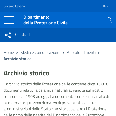
Governo Italiano
ITA
Vai al contenuto principale
Raggiungi il piè di pagina
Dipartimento
della Protezione Civile
Condividi
Condividi sui social network
Condividi su Facebook
Condividi su Twitter
Home
>
Media e comunicazione
>
Approfondimenti
>
Archivio storico
Condividi su LinkedIn
Archivio storico
L’archivio storico della Protezione civile contiene circa 15.000
documenti relativi a calamità naturali avvenute sul nostro
territorio dal 1908 ad oggi. La documentazione è il risultato di
numerose acquisizioni di materiali provenienti da altre
amministrazioni dello Stato che si occupavano di Protezione
civile prima della nascita del Dipartimento della Protezione