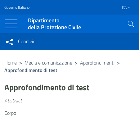
Governo Italiano
ITA
Vai al contenuto principale
Raggiungi il piè di pagina
Dipartimento
della Protezione Civile
Condividi
Condividi sui social network
Condividi su Facebook
Condividi su Twitter
Home
>
Media e comunicazione
>
Approfondimenti
>
Approfondimento di test
Condividi su LinkedIn
Approfondimento di test
Abstract
Corpo