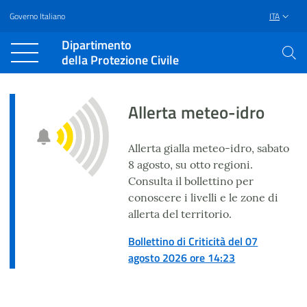
Governo Italiano
ITA
Vai al contenuto principale
Raggiungi il piè di pagina
Dipartimento
della Protezione Civile
Allerta meteo-idro
Allerta gialla meteo-idro, sabato
8 agosto, su otto regioni.
Consulta il bollettino per
conoscere i livelli e le zone di
allerta del territorio.
Bollettino di Criticità del 07
agosto 2026 ore 14:23