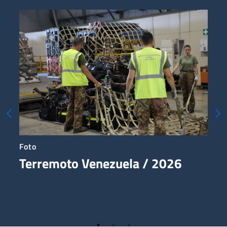
Terremoto in Venezuela 2026
Ca
Foto
Fo
Terremoto Venezuela / 2026
C
p